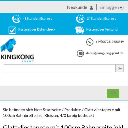
Neukunde
Einloggen
48 Stunden Express
24 Stunden Express
Kostenloser Datencheck
Kostenloser Versand
+49(0)79319680349
daten@kingkong-print.de
Toggle
navigati
Sie befinden sich hier:
Startseite
/
Produkte
/
Glattvliestapete mit
100cm Bahnbreite inkl. Kleister, 4/0 farbig bedruckt
Glattvliestapete mit 100cm Bahnbreite inkl.