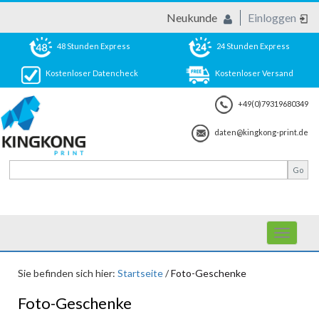
Neukunde
Einloggen
48 Stunden Express
24 Stunden Express
Kostenloser Datencheck
Kostenloser Versand
+49(0)79319680349
daten@kingkong-print.de
Toggle
navigati
Sie befinden sich hier:
Startseite
/
Foto-Geschenke
Foto-Geschenke